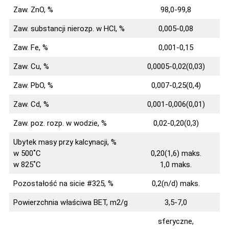
Zaw. ZnO, %
98,0-99,8
Zaw. substancji nierozp. w HCl, %
0,005-0,08
Zaw. Fe, %
0,001-0,15
Zaw. Cu, %
0,0005-0,02(0,03)
Zaw. PbO, %
0,007-0,25(0,4)
Zaw. Cd, %
0,001-0,006(0,01)
Zaw. poz. rozp. w wodzie, %
0,02-0,20(0,3)
Ubytek masy przy kalcynacji, %
w 500˚C
0,20(1,6) maks.
w 825˚C
1,0 maks.
Pozostałość na sicie #325, %
0,2(n/d) maks.
Powierzchnia właściwa BET, m2/g
3,5-7,0
sferyczne,