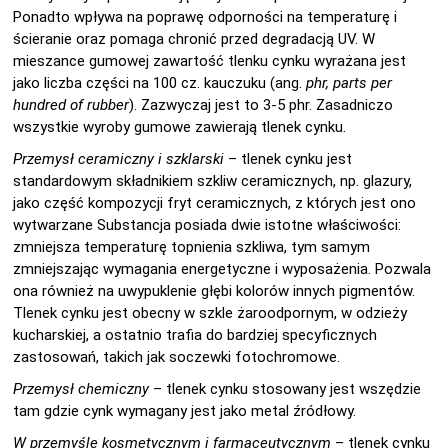
Ponadto wpływa na poprawę odporności na temperaturę i
ścieranie oraz pomaga chronić przed degradacją UV. W
mieszance gumowej zawartość tlenku cynku wyrażana jest
jako liczba części na 100 cz. kauczuku (ang.
phr, parts per
hundred of rubber
). Zazwyczaj jest to 3-5 phr. Zasadniczo
wszystkie wyroby gumowe zawierają tlenek cynku.
Przemysł ceramiczny i szklarski
– tlenek cynku jest
standardowym składnikiem szkliw ceramicznych, np. glazury,
jako część kompozycji fryt ceramicznych, z których jest ono
wytwarzane Substancja posiada dwie istotne właściwości:
zmniejsza temperaturę topnienia szkliwa, tym samym
zmniejszając wymagania energetyczne i wyposażenia. Pozwala
ona również na uwypuklenie głębi kolorów innych pigmentów.
Tlenek cynku jest obecny w szkle żaroodpornym, w odzieży
kucharskiej, a ostatnio trafia do bardziej specyficznych
zastosowań, takich jak soczewki fotochromowe.
Przemysł chemiczny
– tlenek cynku stosowany jest wszędzie
tam gdzie cynk wymagany jest jako metal źródłowy.
W przemyśle kosmetycznym i farmaceutycznym
– tlenek cynku