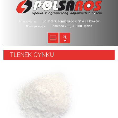
Bp. Piotra Tomickiego 4, 31-982 Kraków
Adres siedziby:
Zawada 79S, 39-200 Dębica
Biuro operacyjne:
PL
TLENEK CYNKU