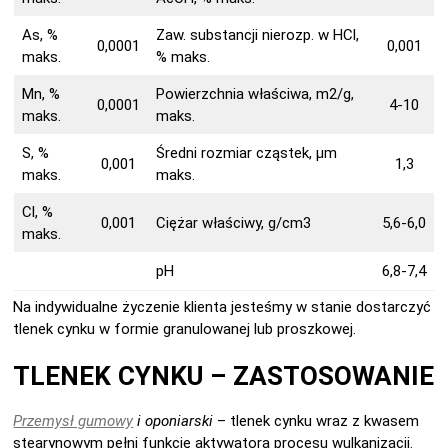
As, %
Zaw. substancji nierozp. w HCl,
0,0001
0,001
maks.
% maks.
Mn, %
Powierzchnia właściwa, m2/g,
0,0001
4-10
maks.
maks.
S, %
Średni rozmiar cząstek, μm
0,001
1,3
maks.
maks.
Cl, %
0,001
Ciężar właściwy, g/cm3
5,6-6,0
maks.
pH
6,8-7,4
Na indywidualne życzenie klienta jesteśmy w stanie dostarczyć
tlenek cynku w formie granulowanej lub proszkowej.
TLENEK CYNKU – ZASTOSOWANIE
Przemysł gumowy
i oponiarski
– tlenek cynku wraz z kwasem
stearynowym pełni funkcję aktywatora procesu wulkanizacji.