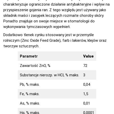
charakteryzuje ograniczone działanie antybakteryjne i wpływ na
przyspieszenie gojenia ran. Z tego względu jest używany jako
składnik maści i zasypek leczących rozmaite choroby skóry.
Ponadto znajduje on swoje miejsce w stomatologii do
wykonywania tymczasowych wypełnień.
Dodatkowo tlenek cynku stosowany jest w przemyśle
rolniczym (Zinc Oxide Feed Grade), farb i lakierów, klejów oraz
tworzyw sztucznych.
Parametr
Value
Zawartość ZnO, %
72
Substancje nierozp. w HCl, % maks.
3
Pb, % maks.
0,04
Fe, % maks.
1,5
As, % maks.
0,01
Hg, % maks.
0,0001