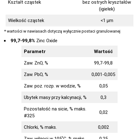
Kształt cząstek
bez ostrych kryształów
(igiełek)
Wielkość cząstek
<1 μm
* wartości w nawiasach dotyczą wyłącznie postaci granulowanej
99,7-99,8%
Zinc Oxide
Parametr
Wartość
Zaw. ZnO, %
99,7-99,8
Zaw. PbO, %
0,001-0,005
Zaw. poz. rozp. w wodzie, %
0,05
Ubytek masy przy kalcynacji, %
0,3
Pozostałość na sicie, % maks.
0,02
#325
Chlorki, % maks.
0,002
Zaw. wilgoci w 105˚C, % maks.
0,25