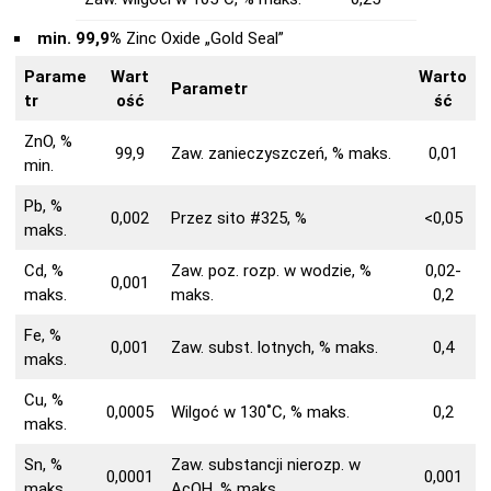
min. 99,9%
Zinc Oxide „Gold Seal”
Parame
Wart
Warto
Parametr
tr
ość
ść
ZnO, %
99,9
Zaw. zanieczyszczeń, % maks.
0,01
min.
Pb, %
0,002
Przez sito #325, %
<0,05
maks.
Cd, %
Zaw. poz. rozp. w wodzie, %
0,02-
0,001
maks.
maks.
0,2
Fe, %
0,001
Zaw. subst. lotnych, % maks.
0,4
maks.
Cu, %
0,0005
Wilgoć w 130˚C, % maks.
0,2
maks.
Sn, %
Zaw. substancji nierozp. w
0,0001
0,001
maks.
AcOH, % maks.