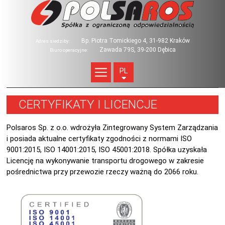
Bp. Piotra Tomickiego 4, 31-982 Kraków
Adres siedziby:
Zawada 79S, 39-200 Dębica
Biuro operacyjne:
PL
CERTYFIKATY I LICENCJE
Polsaros Sp. z o.o. wdrożyła Zintegrowany System Zarządzania
i posiada aktualne certyfikaty zgodności z normami ISO
9001:2015, ISO 14001:2015, ISO 45001:2018. Spółka uzyskała
Licencję na wykonywanie transportu drogowego w zakresie
pośrednictwa przy przewozie rzeczy ważną do 2066 roku.